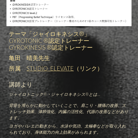
テーマ
「ジャイロキネシス®」
GYROTONIC ®認定
トレーナー
GYRO
KINESIS
®認定トレーナー
亀田 晴美先生
所属
STUDIO ELEVATE
（リンク）
講師より
ジャイロトニック®・ジャイロキネシス®とは…
背骨を滑らかに動かしていくことで、肩こり・腰痛の改善、ス
トレッチ効果、体幹強化、内臓の活性化、代謝の改善などがあり
ます。
ヨガやバレエの動きから、水泳や気功、太極拳などが取り入れ
られており、身体能力の向上効果がみられます。