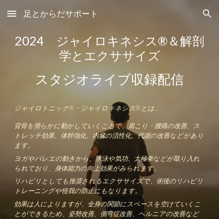
足とからだサポート
Skip to main content
Skip to navigation
2024 ジャイロキネシス®＆解剖
学とエクササイズ
スタジオライブ収録配信
ジャイロトニック®・ジャイロキネシス®とは…
背骨を滑らかに動かしていくことで、肩こり・腰痛の改善、ス
トレッチ効果、体幹強化、内臓の活性化、代謝の改善などがあり
ます。
ヨガやバレエの動きから、水泳や気功、太極拳などが取り入れ
られており、身体能力の向上効果がみられます。
リハビリとしても推奨されるエクササイズで、術後のリハビリ
トレーニングや怪我の防止にもなります。
効果は人によりますが、全身の関節にスペースを空けていくこ
とができるため、姿勢改善、側弯症改善、ヘルニアの改善など