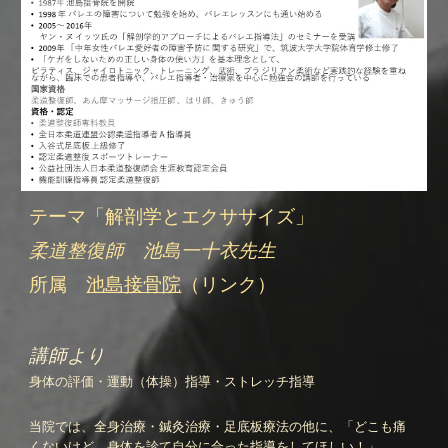
テーマ「
解剖学とエクササイズ」
柔道整復師 池島一十衣先生
所属
池島接骨院
（リンク）
講師より
身体の評価・運動（体操）指導・ストレッチ指導
当院では、全身治療・鍼灸治療・足底板療法の他に、「どこも痛
くないけど、身体を診て自分に合った指導をしてほしい！」、